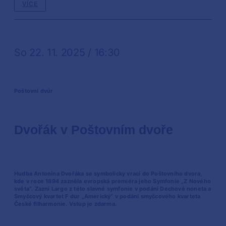
VÍCE
So 22. 11. 2025 / 16:30
Poštovní dvůr
Dvořák v Poštovním dvoře
Hudba Antonína Dvořáka se symbolicky vrací do Poštovního dvora,
kde v roce 1894 zazněla evropská premiéra jeho Symfonie „Z Nového
světa“. Zazní Largo z této slavné symfonie v podání Dechové noneta a
Smyčcový kvartet F dur „Americký“ v podání smyčcového kvarteta
České filharmonie. Vstup je zdarma.