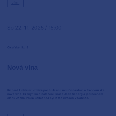
VÍCE
So 22. 11. 2025 / 15:00
Císařské lázně
Nová vlna
Richard Linklater vzdává poctu Jean-Lucu Godardovi a francouzské
nové vlně. Hraný film o natáčení, kráse Jean Seberg a jedinečném
elánu Jeana-Paula Belmonda byl letos uveden v Cannes.