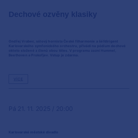
Dechové ozvěny klasiky
Ondřej Vrabec, sólový hornista České filharmonie a šéfdirigent
Karlovarského symfonického orchestru, přivádí na pódium dechové
okteto složené z členů obou těles. V programu zazní Hummel,
Beethoven a Prokofjev. Vstup je zdarma.
VÍCE
Pá 21. 11. 2025 / 20:00
Karlovarské městské divadlo