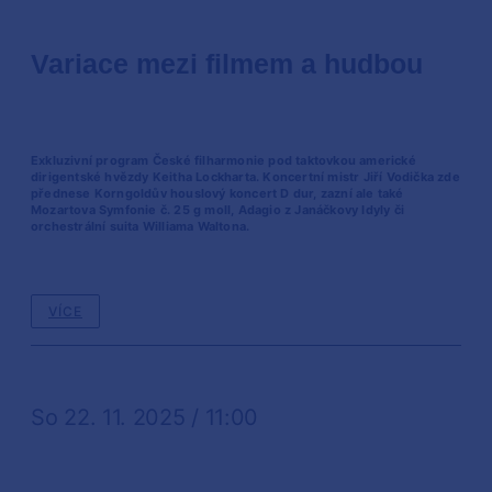
Variace mezi filmem a hudbou
Exkluzivní program České filharmonie pod taktovkou americké
dirigentské hvězdy Keitha Lockharta. Koncertní mistr Jiří Vodička zde
přednese Korngoldův houslový koncert D dur, zazní ale také
Mozartova Symfonie č. 25 g moll, Adagio z Janáčkovy Idyly či
orchestrální suita Williama Waltona.
VÍCE
So 22. 11. 2025 / 11:00